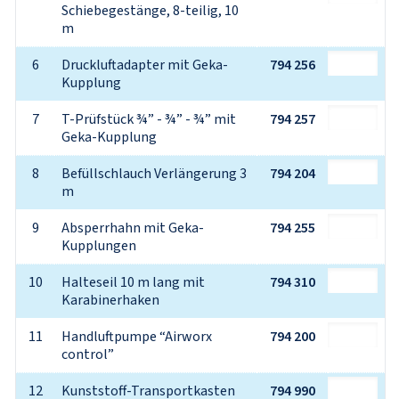
Schiebegestänge, 8-teilig, 10 
m
6
Druckluftadapter mit Geka-
794 256
Kupplung
7
T-Prüfstück ¾” - ¾” - ¾” mit 
794 257
Geka-Kupplung
8
Befüllschlauch Verlängerung 3 
794 204
m
9
Absperrhahn mit Geka-
794 255
Kupplungen
10
Halteseil 10 m lang mit 
794 310
Karabinerhaken
11
Handluftpumpe “Airworx 
794 200
control”
12
Kunststoff-Transportkasten 
794 990