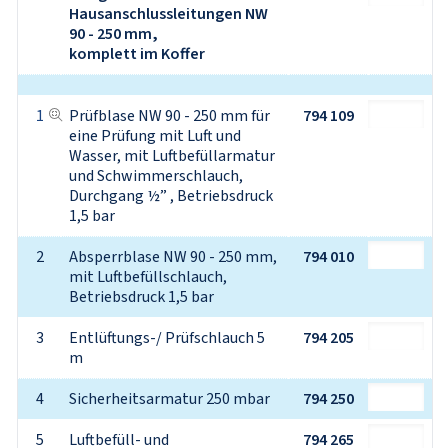
Hausanschlussleitungen NW 
90 - 250 mm,
komplett im Koffer
1
Prüfblase NW 90 - 250 mm für 
794 109
eine Prüfung mit Luft und

Wasser, mit Luftbefüllarmatur 
und Schwimmerschlauch,

Durchgang ½” , Betriebsdruck 
1,5 bar
2
Absperrblase NW 90 - 250 mm, 
794 010
mit Luftbefüllschlauch,

Betriebsdruck 1,5 bar
3
Entlüftungs-/ Prüfschlauch 5 
794 205
m
4
Sicherheitsarmatur 250 mbar
794 250
5
Luftbefüll- und 
794 265