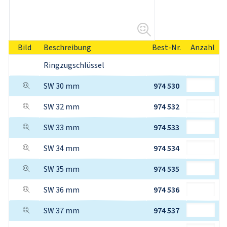
Bild
Beschreibung
Best-Nr.
Anzahl
Ringzugschlüssel
SW 30 mm
974 530
SW 32 mm
974 532
SW 33 mm
974 533
SW 34 mm
974 534
SW 35 mm
974 535
SW 36 mm
974 536
SW 37 mm
974 537